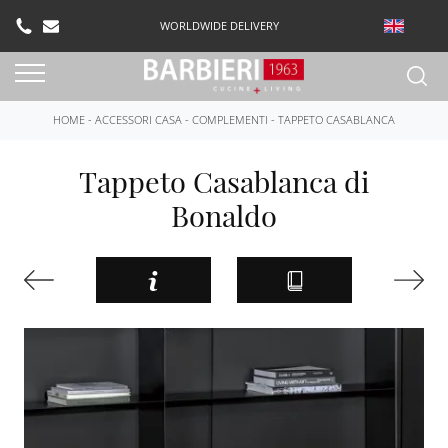
WORLDWIDE DELIVERY
HOME
-
ACCESSORI CASA
-
COMPLEMENTI
-
TAPPETO CASABLANCA
Tappeto Casablanca di
Bonaldo