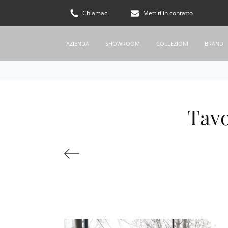
Chiamaci
Mettiti in contatto
AZIENDA
SHOWROOM
COLLEZIONI
BRAND
Tavo