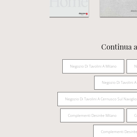
Continua a
Negozio Di Tavolini A Milano
N
Negozio Di Tavolini
Negozio Di Tavolini A Cernusco Sul Naviglio
Complementi Desirèe Milano
C
Complementi Desirè