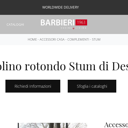
WORLDWIDE DELIVERY
CATALOGHI
HOME
-
ACCESSORI CASA
-
COMPLEMENTI
-
STUM
lino rotondo Stum di De
Richiedi Informazioni
Sfoglia i cataloghi
Accesso