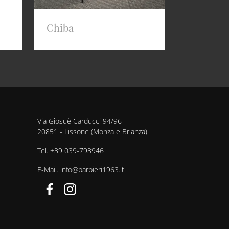
Chiba
Via Giosuè Carducci 94/96
20851 - Lissone (Monza e Brianza)
Tel.
+39 039-793946
E-Mail.
info@barbieri1963.it