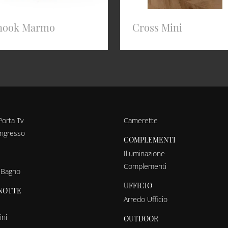
nook Marmo
Cross Mini
Porta Tv
Camerette
ingresso
COMPLEMENTI
Illuminazione
Complementi
 Bagno
UFFICIO
NOTTE
Arredo Ufficio
ni
OUTDOOR