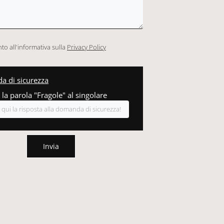
o all'informativa sulla
Privacy Policy
 di sicurezza
 la parola "Fragole" al singolare
Invia