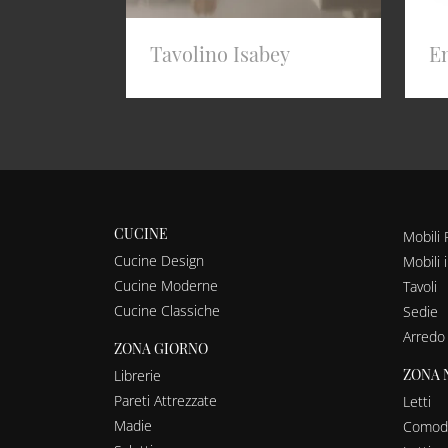
Tavolino Isabey
E
CUCINE
Mobili 
Cucine Design
Mobili 
Cucine Moderne
Tavoli
Cucine Classiche
Sedie
Arredo
ZONA GIORNO
ZONA 
Librerie
Pareti Attrezzate
Letti
Madie
Comodi