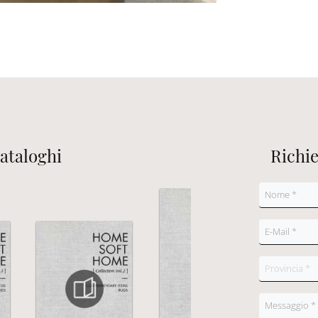
cataloghi
Richi