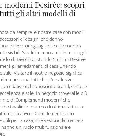
o moderni Desirèe: scopri
utti gli altri modelli di
nota da sempre le nostre case con mobili
accessori di design, che danno
 una bellezza ineguagliabile e li rendono
e vivibili. Si addice a un ambiente di ogni
dello di Tavolino rotondo Stum di Desirèe
timerà gli arredamenti di casa unendo
e stile. Visitare il nostro negozio significa
 prima persona tutte le più esclusive
i arredative del conosciuto brand, sempre
ccellenza e stile. In negozio troverai le più
amme di Complementi moderni che
che tavolini in marmo di ottima fattura e
atto decorativo. I Complementi sono
 e utili per la casa, che vestono la tua casa
e hanno un ruolo multifunzionale e
ile.