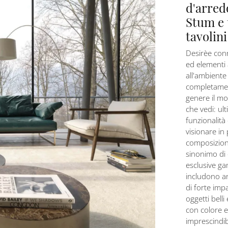
d'arred
Stum e t
tavolini
Desirèe con
ed elementi 
all'ambiente
completament
genere il mo
che vedi: ul
funzionalità 
visionare in
composizion
sinonimo di e
esclusive g
includono an
di forte imp
oggetti belli
con colore 
imprescindib