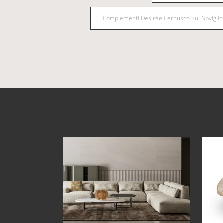
Complementi Desirèe Cernusco Sul Naviglio