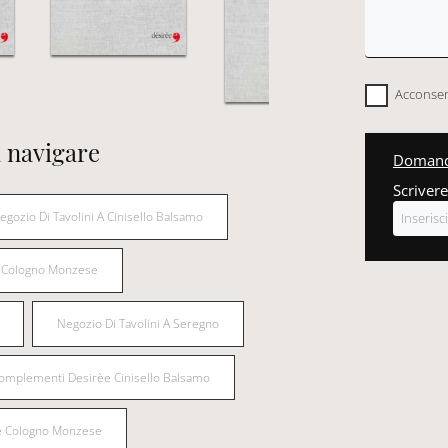
Acconsent
 navigare
Domanda
Scrivere
egozio Di Tavolini A Cinisello Balsamo
 A Cologno Monzese
Negozio Di Tavolini A Seregno
omplementi Desirèe Cinisello Balsamo
e Cologno Monzese