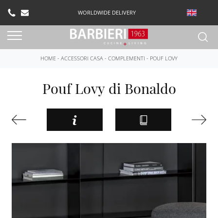
WORLDWIDE DELIVERY
HOME
-
ACCESSORI CASA
-
COMPLEMENTI
-
POUF LOVY
Pouf Lovy di Bonaldo