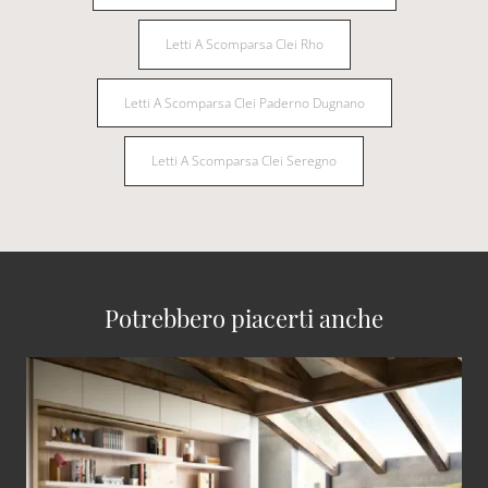
Letti A Scomparsa Clei Rho
Letti A Scomparsa Clei Paderno Dugnano
Letti A Scomparsa Clei Seregno
Potrebbero piacerti anche